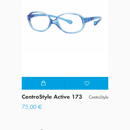
CentroStyle Active 173
Centr
troStyle
CentroStyle
157
75,00 €
85,0