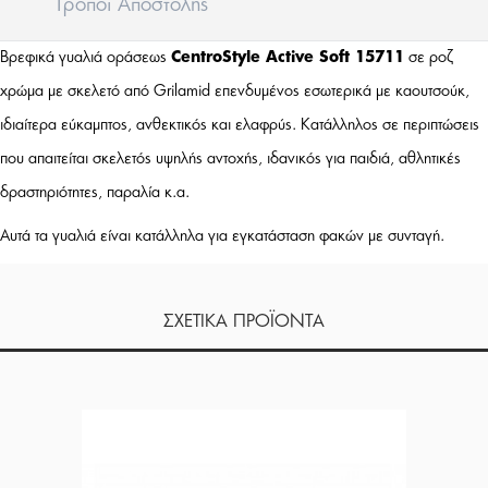
Tρόποι Aποστολής
Βρεφικά γυαλιά οράσεως
CentroStyle Active Soft 15711
σε ροζ
χρώμα με σκελετό από Grilamid επενδυμένος εσωτερικά με καουτσούκ,
ιδιαίτερα εύκαμπτος, ανθεκτικός και ελαφρύς. Κατάλληλος σε περιπτώσεις
που απαιτείται σκελετός υψηλής αντοχής, ιδανικός για παιδιά, αθλητικές
δραστηριότητες, παραλία κ.α.
Αυτά τα γυαλιά είναι κατάλληλα για εγκατάσταση φακών με συνταγή.
ΣΧΕΤΙΚΑ ΠΡΟΪΟΝΤΑ