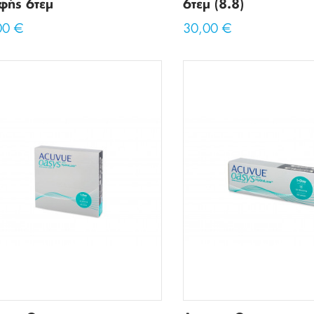
φής 6τεμ
6τεμ (8.8)
00 €
30,00 €