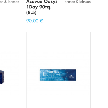
Acuvue Oasys
son & Johnson
Johnson & Johnson
1Day 90τεμ
(8,5)
90,00 €