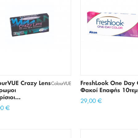
Πανάκια
Τσάντες Μέσης
Τσάντες Χιαστί
ourVUE Crazy Lens
FreshLook One Day 
ColourVUE
ρωμοι
Φακοί Επαφής 10τεμ
ίσιοι...
29,00 €
00 €