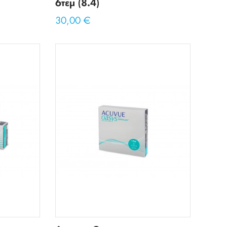
6τεμ (8.4)
30,00 €