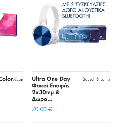
Color
Ultra One Day
Alcon
Bausch & Lomb
Φακοί Επαφής
2x30τεμ &
Δώρο...
70,00 €