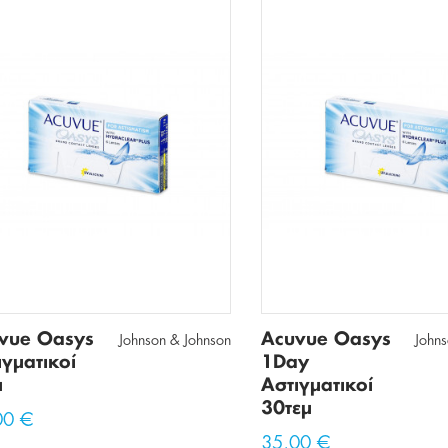
vue Oasys
Acuvue Oasys
Johnson & Johnson
John
ιγματικοί
1Day
μ
Αστιγματικοί
30τεμ
00 €
35,00 €