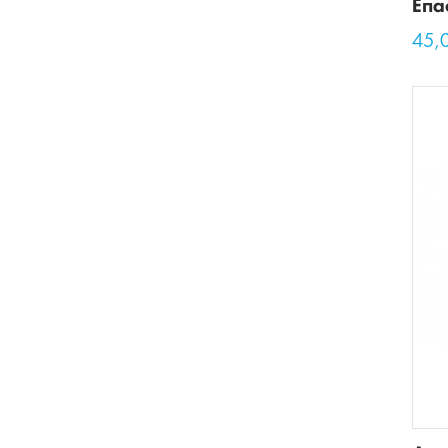
Επα
45,