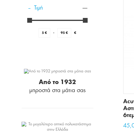
Τιμή
5
€
-
95
€
€
Από το 1932
μπροστά στα μάτια σας
Acu
Αστ
6τε
45,