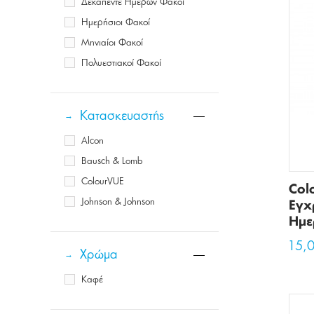
Δεκαπέντε Ημερών Φακοί
Ημερήσιοι Φακοί
Μηνιαίοι Φακοί
Πολυεστιακοί Φακοί
Κατασκευαστής
Alcon
Bausch & Lomb
ColourVUE
Col
Johnson & Johnson
Εγχ
Ημερ
15,
Χρώμα
Καφέ