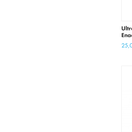
Ult
Επα
25,