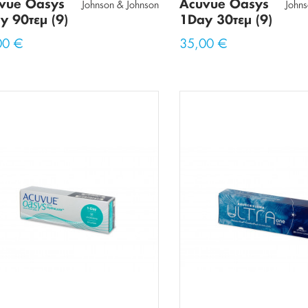
vue Oasys
Acuvue Oasys
Johnson & Johnson
John
y 90τεμ (9)
1Day 30τεμ (9)
00 €
35,00 €