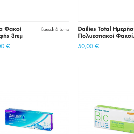
ra Φακοί
Dailies Total Ημερήσ
Bausch & Lomb
φής 3τεμ
Πολυεστιακοί Φακοί.
00 €
50,00 €