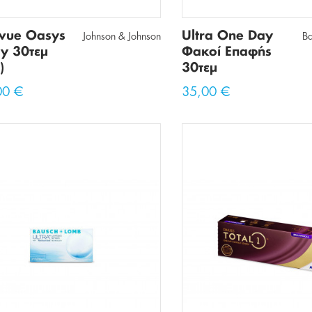
vue Oasys
Ultra One Day
Johnson & Johnson
B
y 30τεμ
Φακοί Επαφής
)
30τεμ
00 €
35,00 €