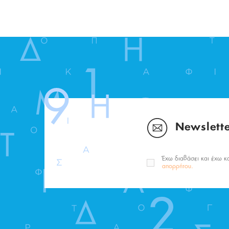
Newslett
Έχω διαβάσει και έχω κ
απορρήτου.