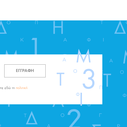
ΕΓΓΡΑΦΗ
στε εδώ τη
πολιτική