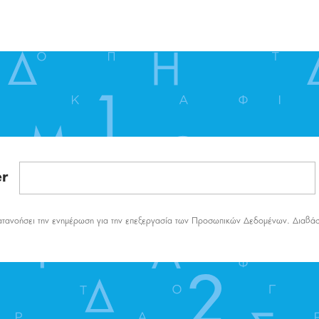
Πανάκια
Τσάντες Μέσης
Τσάντες Χιαστί
er
ατανοήσει την ενημέρωση για την επεξεργασία των Προσωπικών Δεδομένων. Διαβά