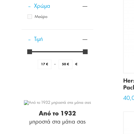
Χρώμα
Μαύρο
Τιμή
17
€
-
50
€
€
Her
Pac
40,
Από το 1932
μπροστά στα μάτια σας