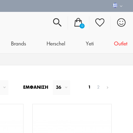
0
Brands
Herschel
Yeti
Outlet
ΕΜΦΆΝΙΣΗ
36
1
2