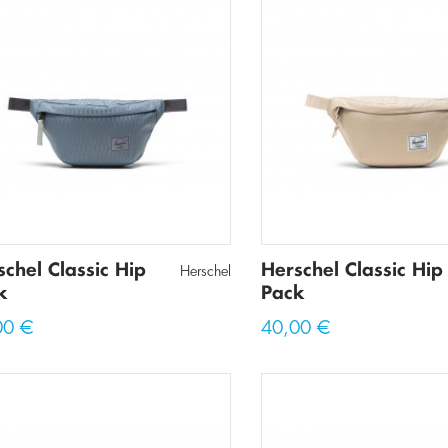
Πανάκια
Τσάντες Μέσης
Τσάντες Χιαστί
schel Classic Hip
Herschel Classic Hip
Herschel
k
Pack
00 €
40,00 €