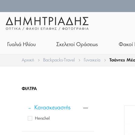
Γυαλιά Ηλίου
Σκελετοί Οράσεως
Φακοί 
Αρχική
Backpacks-Travel
Γυναικεία
Τσάντες Μέ
ΦΊΛΤΡΑ
Κατασκευαστής
Herschel