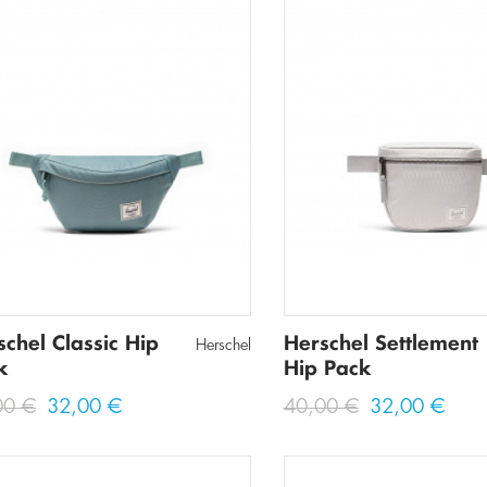
schel Classic Hip
Herschel Settlement
Herschel
k
Hip Pack
00 €
32,00 €
40,00 €
32,00 €