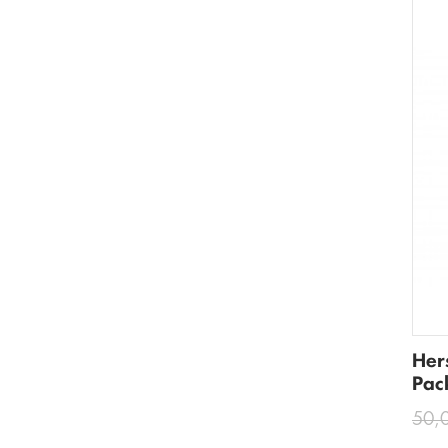
Her
Pac
50,