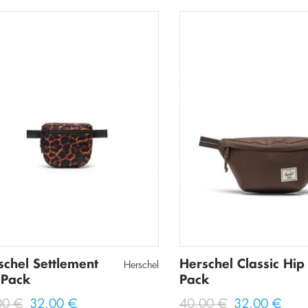
schel Settlement
Herschel Classic Hip
Herschel
 Pack
Pack
00 €
32,00 €
40,00 €
32,00 €