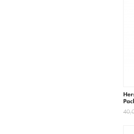
Her
Pac
40,