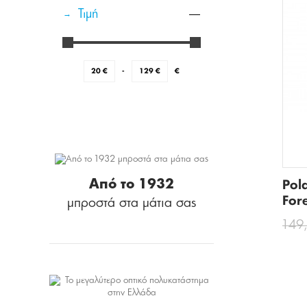
Τιμή
20
€
-
129
€
€
Από το 1932
Pol
For
μπροστά στα μάτια σας
149