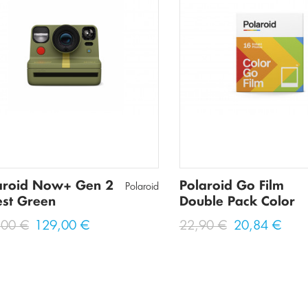
Πανάκια
Τσάντες Μέσης
Τσάντες Χιαστί
aroid Now+ Gen 2
Polaroid Go Film
Polaroid
est Green
Double Pack Color
,00 €
129,00 €
22,90 €
20,84 €