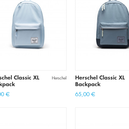
Πανάκια
Τσάντες Μέσης
Τσάντες Χιαστί
schel Classic XL
Herschel Classic XL
Herschel
kpack
Backpack
00 €
65,00 €