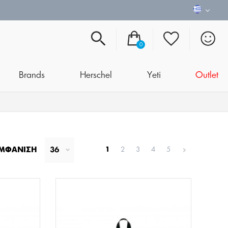
0
Brands
Herschel
Yeti
Outlet
ΜΦΆΝΙΣΗ
36
1
2
3
4
5