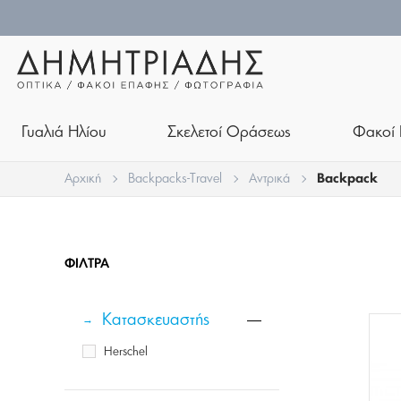
Γυαλιά Ηλίου
Σκελετοί Οράσεως
Φακοί 
Αρχική
Backpacks-Travel
Αντρικά
Backpack
ΦΊΛΤΡΑ
Κατασκευαστής
Herschel