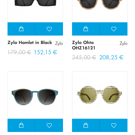
Zylo Hamlet in Black
Zylo Ohto
Zylo
Zylo
OHZ16121
179,00 €
152,15 €
245,00 €
208,25 €