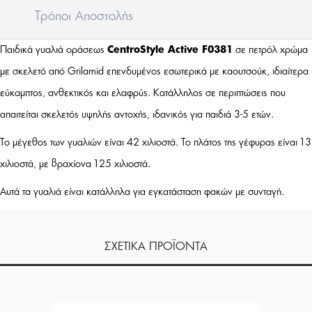
Tρόποι Aποστολής
Παιδικά γυαλιά οράσεως
CentroStyle Active F0381
σε πετρόλ χρώμα
με σκελετό από Grilamid επενδυμένος εσωτερικά με καουτσούκ, ιδιαίτερα
εύκαμπτος, ανθεκτικός και ελαφρύς. Κατάλληλος σε περιπτώσεις που
απαιτείται σκελετός υψηλής αντοχής, ιδανικός για παιδιά 3-5 ετών.
Το μέγεθος των γυαλιών είναι 42 χιλιοστά. Το πλάτος της γέφυρας είναι 13
χιλιοστά, με βραχίονα 125 χιλιοστά.
Αυτά τα γυαλιά είναι κατάλληλα για εγκατάσταση φακών με συνταγή.
ΣΧΕΤΙΚΑ ΠΡΟΪΟΝΤΑ