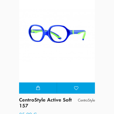
CentroStyle Active Soft
Cent
troStyle
CentroStyle
157
69,0