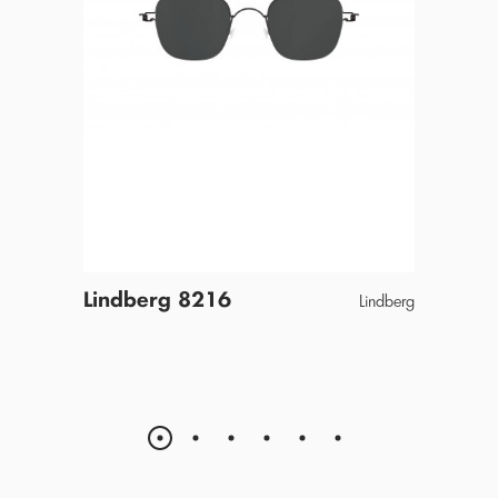
Lindberg 8216
Lind
Gast
Lindberg