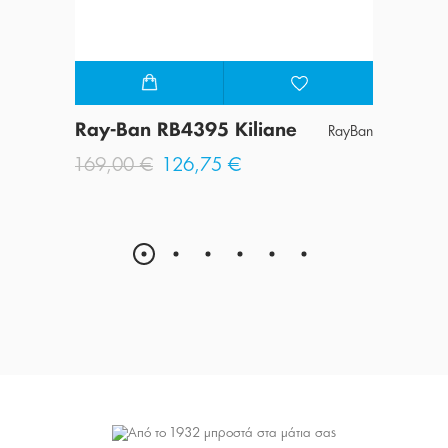
Ray-Ban RB4395 Kiliane
Ray-
RayBan
RayBan
Wayf
169,00 €
126,75 €
205,