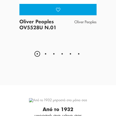
Oliver Peoples
Pers
 the Sun
Oliver Peoples
OV5528U N.01
305,
Από το 1932
μπροστά στα μάτια σας