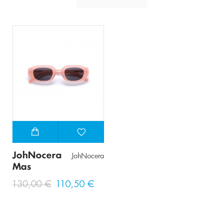
JohNocera
JohNocera
Mas
130,00 €
110,50 €